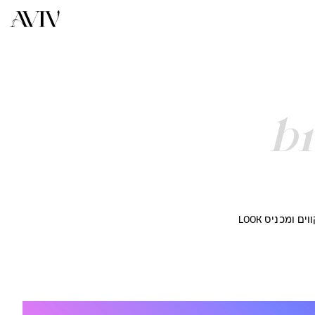
b
עולמות הבניה לא חייבים להיראות כמו שבלונה עיצובית קבועה. לפניכם מיתוג שיוצא מהקווים ומכניס LOOK