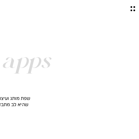
 apps
שפת מותג ועיצ
שהיא לב מתבדח
ו